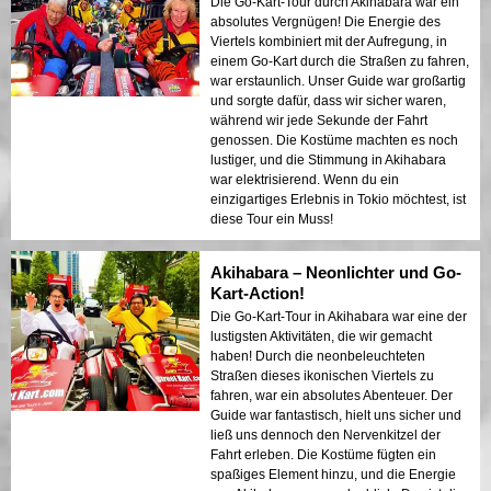
Die Go-Kart-Tour durch Akihabara war ein
absolutes Vergnügen! Die Energie des
Viertels kombiniert mit der Aufregung, in
einem Go-Kart durch die Straßen zu fahren,
war erstaunlich. Unser Guide war großartig
und sorgte dafür, dass wir sicher waren,
während wir jede Sekunde der Fahrt
genossen. Die Kostüme machten es noch
lustiger, und die Stimmung in Akihabara
war elektrisierend. Wenn du ein
einzigartiges Erlebnis in Tokio möchtest, ist
diese Tour ein Muss!
Akihabara – Neonlichter und Go-
Kart-Action!
Die Go-Kart-Tour in Akihabara war eine der
lustigsten Aktivitäten, die wir gemacht
haben! Durch die neonbeleuchteten
Straßen dieses ikonischen Viertels zu
fahren, war ein absolutes Abenteuer. Der
Guide war fantastisch, hielt uns sicher und
ließ uns dennoch den Nervenkitzel der
Fahrt erleben. Die Kostüme fügten ein
spaßiges Element hinzu, und die Energie