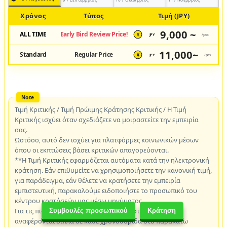
Χρόνος
Τύπος
Τιμή (JPY)
9,000 ~
ALL TIME
Early Bird Review Price!
JPY
/pax
¥
11,000~
Standard
Regular Price
JPY
/pax
¥
Τιμή Κριτικής / Τιμή Πρώιμης Κράτησης Κριτικής / Η Τιμή
Κριτικής ισχύει όταν σχεδιάζετε να μοιραστείτε την εμπειρία
σας.
Ωστόσο, αυτό δεν ισχύει για πλατφόρμες κοινωνικών μέσων
όπου οι εκπτώσεις βάσει κριτικών απαγορεύονται.
**Η Τιμή Κριτικής εφαρμόζεται αυτόματα κατά την ηλεκτρονική
κράτηση. Εάν επιθυμείτε να χρησιμοποιήσετε την κανονική τιμή,
για παράδειγμα, εάν θέλετε να κρατήσετε την εμπειρία
εμπιστευτική, παρακαλούμε ειδοποιήστε το προσωπικό του
κέντρου κρατήσεών μας μέσω μηνύματος.
Για τις πιο πρόσφατες τιμές, ανατρέξτε στις τιμές που
Συμβουλές προσωπικού
Κράτηση
αναφέρονται δίπλα σε κάθε χρονοθυρίδα στο παρακάτω