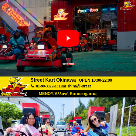
Street Kart Okinawa
OPEN 10:00-22:00
📞+81-90-3322-3311
📧
shina@kart.st
ΜΕΝΟΥ/Αλλαγή Καταστήματος
ΚΥΡΙΩΣ
Σχετικά
Προδιαγραφές
Τιμές
Πρόσβαση
Αναφορές
Συχνές Ερωτήσεις