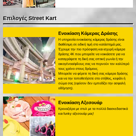
Επιλογές Street Kart
Ενοικίαση Κάμερας Δράσης
Η υπηρεσία ενοικίασης κάμερας δράσης είναι
διαθέσιμη σε ειδική τιμή στο κατάστημά μας.
Έχουμε την πιο πρόσφατη και ισχυρή κάμερα
δράσης 4K που μπορείτε να νοικιάσετε για να
καταγράψετε τη δική σας οπτική γωνία ή την
οικογένεια/φίλους σας να περνούν τον καλύτερό
τους χρόνο στους δρόμους.
Μπορείτε να φέρετε τη δική σας κάμερα δράσης
και να την τοποθετήσετε στο στήθος, κεφάλι ή
σώμα σας (εφόσον δεν εμποδίζει την ασφαλή
οδήγηση).
Ενοικίαση Αξεσουάρ
Κρουαζιέρα με στυλ με τα πολλά διασκεδαστικά
και funky αξεσουάρ μας!