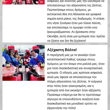
ασφαλείς και δίνοντάς μας την ελευθερία να
απολαύσουμε την αδρεναλίνη της βόλτας.
Περπατήσαμε στους δρόμους, με
εκπληκτική θέα στη θάλασσα και γραφικά
σημεία κατά μήκος της διαδρομής. Η στάση
στη νήσο Σενάγκα ήταν μια τέλεια παύση,
και απολαύσαμε το όμορφο τοπίο ενώ
ξεκουραζόμασταν. Αν βρίσκεστε στην
Οκινάβα, αυτή είναι μια εμπειρία που πρέπει
να ζήσετε και δεν θα ξεχάσετε!
Αξέχαστη Βόλτα!
Η περιήγησή μας με τα γκοκάρτ ήταν
καταπληκτική! Καθώς τρέχαμε στους
δρόμους με τον άνεμο στα μαλλιά μας, ήταν
μια τόσο διασκεδαστική και συναρπαστική
εμπειρία. Ο οδηγός μας κράτησε ασφαλείς
αλλά μας άφησε να απολαύσουμε την
πλήρη αδρεναλίνη της βόλτας. Η ενέργεια
στην πόλη ήταν ηλεκτρισμένη, και η
εμπειρία από ένα γκοκάρτ ήταν αξέχαστη.
Περάσαμε υπέροχα και θα το προτείναμε
σίγουρα σε οποιονδήποτε αναζητά έναν
διασκεδαστικό και μοναδικό τρόπο να
εξερευνήσει την πόλη!