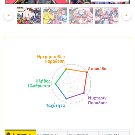
<
>
8 / Αύγουστος
9 / Σεπτέμβριος
10 / Οκτώβριος
11 / Νοέμβριος