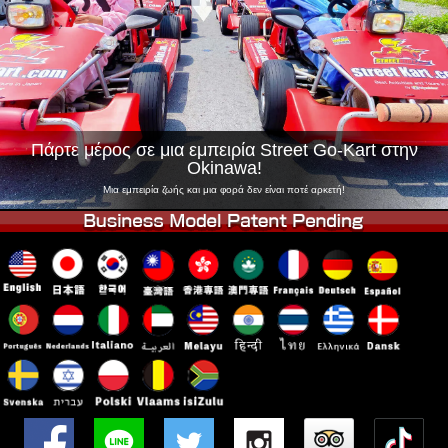
Εταιρεία
Κράτηση
Αλλαγή Καταστήματος
Τόκιο Σινάγαουα #1
Τόκιο Ακίχαμπαρα #1
Τόκιο Ακίχαμπαρα #2
Τόκιο Σιμπούγια
Τόκιο Σιμπούγια Annex
Τόκιο Κόλπος
Πάρτε μέρος σε μια εμπειρία Street Go-Kart στην
Okinawa!
Τόκιο Ασακούσα
Οσάκα
Μια εμπειρία ζωής και μια φορά δεν είναι ποτέ αρκετή!
Οκινάουα