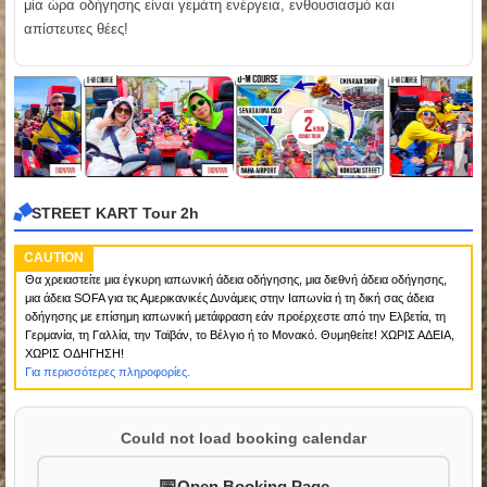
μία ώρα οδήγησης είναι γεμάτη ενέργεια, ενθουσιασμό και
απίστευτες θέες!
STREET KART Tour 2h
CAUTION
Θα χρειαστείτε μια έγκυρη ιαπωνική άδεια οδήγησης, μια διεθνή άδεια οδήγησης,
μια άδεια SOFA για τις Αμερικανικές Δυνάμεις στην Ιαπωνία ή τη δική σας άδεια
οδήγησης με επίσημη ιαπωνική μετάφραση εάν προέρχεστε από την Ελβετία, τη
Γερμανία, τη Γαλλία, την Ταϊβάν, το Βέλγιο ή το Μονακό. Θυμηθείτε! ΧΩΡΙΣ ΑΔΕΙΑ,
ΧΩΡΙΣ ΟΔΗΓΗΣΗ!
Για περισσότερες πληροφορίες.
Could not load booking calendar
Open Booking Page