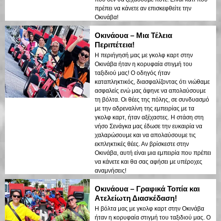
πρέπει να κάνετε αν επισκεφθείτε την
Οκινάβα!
Οκινάουα – Μια Τέλεια
Περιπέτεια!
Η περιήγησή μας με γκολφ καρτ στην
Οκινάβα ήταν η κορυφαία στιγμή του
ταξιδιού μας! Ο οδηγός ήταν
καταπληκτικός, διασφαλίζοντας ότι νιώθαμε
ασφαλείς ενώ μας άφηνε να απολαύσουμε
τη βόλτα. Οι θέες της πόλης, σε συνδυασμό
με την αδρεναλίνη της εμπειρίας με τα
γκολφ καρτ, ήταν αξέχαστες. Η στάση στη
νήσο Σενάγκα μας έδωσε την ευκαιρία να
χαλαρώσουμε και να απολαύσουμε τις
εκπληκτικές θέες. Αν βρίσκεστε στην
Οκινάβα, αυτή είναι μια εμπειρία που πρέπει
να κάνετε και θα σας αφήσει με υπέροχες
αναμνήσεις!
Οκινάουα – Γραφικά Τοπία και
Ατελείωτη Διασκέδαση!
Η βόλτα μας με γκολφ καρτ στην Οκινάβα
ήταν η κορυφαία στιγμή του ταξιδιού μας. Ο