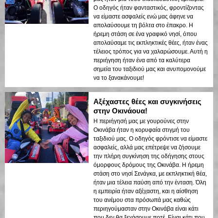
Ο οδηγός ήταν φανταστικός, φροντίζοντας
να είμαστε ασφαλείς ενώ μας άφηνε να
απολαύσουμε τη βόλτα στο έπακρο. Η
ήρεμη στάση σε ένα γραφικό νησί, όπου
απολαύσαμε τις εκπληκτικές θέες, ήταν ένας
τέλειος τρόπος για να χαλαρώσουμε. Αυτή η
περιήγηση ήταν ένα από τα καλύτερα
σημεία του ταξιδιού μας και ανυπομονούμε
να το ξανακάνουμε!
Αξέχαστες θέες και συγκινήσεις
στην Οκινάουα!
Η περιήγησή μας με γουρούνες στην
Οκινάβα ήταν η κορυφαία στιγμή του
ταξιδιού μας. Ο οδηγός φρόντισε να είμαστε
ασφαλείς, αλλά μας επέτρεψε να ζήσουμε
την πλήρη συγκίνηση της οδήγησης στους
όμορφους δρόμους της Οκινάβα. Η ήρεμη
στάση στο νησί Σενάγκα, με εκπληκτική θέα,
ήταν μια τέλεια παύση από την ένταση. Όλη
η εμπειρία ήταν αξέχαστη, και η αίσθηση
του ανέμου στα πρόσωπά μας καθώς
περιηγούμασταν στην Οκινάβα είναι κάτι
που δεν θα ξεχάσουμε ποτέ. Είναι κάτι που