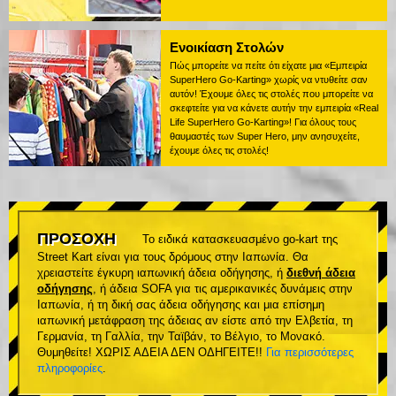
Ενοικίαση Στολών
Πώς μπορείτε να πείτε ότι είχατε μια «Εμπειρία
SuperHero Go-Karting» χωρίς να ντυθείτε σαν
αυτόν! Έχουμε όλες τις στολές που μπορείτε να
σκεφτείτε για να κάνετε αυτήν την εμπειρία «Real
Life SuperHero Go-Karting»! Για όλους τους
θαυμαστές των Super Hero, μην ανησυχείτε,
έχουμε όλες τις στολές!
ΠΡΟΣΟΧΗ
Το ειδικά κατασκευασμένο go-kart της
Street Kart είναι για τους δρόμους στην Ιαπωνία. Θα
χρειαστείτε έγκυρη ιαπωνική άδεια οδήγησης, ή
διεθνή άδεια
οδήγησης
, ή άδεια SOFA για τις αμερικανικές δυνάμεις στην
Ιαπωνία, ή τη δική σας άδεια οδήγησης και μια επίσημη
ιαπωνική μετάφραση της άδειας αν είστε από την Ελβετία, τη
Γερμανία, τη Γαλλία, την Ταϊβάν, το Βέλγιο, το Μονακό.
Θυμηθείτε! ΧΩΡΙΣ ΑΔΕΙΑ ΔΕΝ ΟΔΗΓΕΙΤΕ!!
Για περισσότερες
πληροφορίες
.