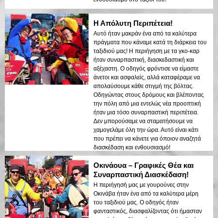
Η Απόλυτη Περιπέτεια!
Αυτό ήταν μακράν ένα από τα καλύτερα
πράγματα που κάναμε κατά τη διάρκεια του
ταξιδιού μας! Η περιήγηση με τα γκο-καρ
ήταν συναρπαστική, διασκεδαστική και
αξέχαστη. Ο οδηγός φρόντισε να είμαστε
άνετοι και ασφαλείς, αλλά καταφέραμε να
απολαύσουμε κάθε στιγμή της βόλτας.
Οδηγώντας στους δρόμους και βλέποντας
την πόλη από μια εντελώς νέα προοπτική
ήταν μια τόσο συναρπαστική περιπέτεια.
Δεν μπορούσαμε να σταματήσουμε να
χαμογελάμε όλη την ώρα. Αυτό είναι κάτι
που πρέπει να κάνετε για όποιον αναζητά
διασκέδαση και ενθουσιασμό!
Οκινάουα – Γραφικές Θέα και
Συναρπαστική Διασκέδαση!
Η περιήγησή μας με γουρούνες στην
Οκινάβα ήταν ένα από τα καλύτερα μέρη
του ταξιδιού μας. Ο οδηγός ήταν
φανταστικός, διασφαλίζοντας ότι ήμασταν