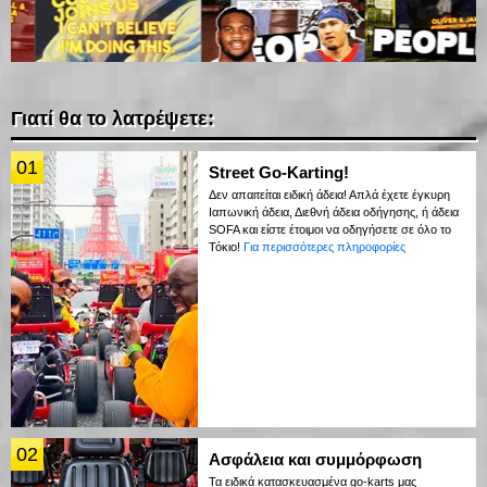
Γιατί θα το λατρέψετε:
01
Street Go-Karting!
Δεν απαιτείται ειδική άδεια! Απλά έχετε έγκυρη
Ιαπωνική άδεια, Διεθνή άδεια οδήγησης, ή άδεια
SOFA και είστε έτοιμοι να οδηγήσετε σε όλο το
Τόκιο!
Για περισσότερες πληροφορίες
02
Ασφάλεια και συμμόρφωση
Τα ειδικά κατασκευασμένα go-karts μας