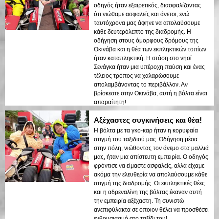
οδηγός ήταν εξαιρετικός, διασφαλίζοντας
ότι νιώθαμε ασφαλείς και άνετοι, ενώ
ταυτόχρονα μας άφηνε να απολαύσουμε
κάθε δευτερόλεπτο της διαδρομής. Η
οδήγηση στους όμορφους δρόμους της
Οκινάβα και η θέα των εκπληκτικών τοπίων
ήταν καταπληκτική. Η στάση στο νησί
Σενάγκα ήταν μια υπέροχη παύση και ένας
τέλειος τρόπος να χαλαρώσουμε
απολαμβάνοντας το περιβάλλον. Αν
βρίσκεστε στην Οκινάβα, αυτή η βόλτα είναι
απαραίτητη!
Αξέχαστες συγκινήσεις και θέα!
Η βόλτα με τα γκο-καρ ήταν η κορυφαία
στιγμή του ταξιδιού μας. Οδήγηση μέσα
στην πόλη, νιώθοντας τον άνεμο στα μαλλιά
μας, ήταν μια απίστευτη εμπειρία. Ο οδηγός
φρόντισε να είμαστε ασφαλείς, αλλά είχαμε
ακόμα την ελευθερία να απολαύσουμε κάθε
στιγμή της διαδρομής. Οι εκπληκτικές θέες
και η αδρεναλίνη της βόλτας έκαναν αυτή
την εμπειρία αξέχαστη. Τη συνιστώ
ανεπιφύλακτα σε όποιον θέλει να προσθέσει
ενθουσιασμό στο ταξίδι του!