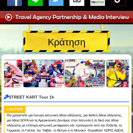
Κράτηση
STREET KART Tour 1h
CAUTION
Θα χρειαστείτε μια έγκυρη ιαπωνική άδεια οδήγησης, μια διεθνή άδεια οδήγησης,
μια άδεια SOFA για τις Αμερικανικές Δυνάμεις στην Ιαπωνία ή τη δική σας άδεια
οδήγησης με επίσημη ιαπωνική μετάφραση εάν προέρχεστε από την Ελβετία, τη
Γερμανία, τη Γαλλία, την Ταϊβάν, το Βέλγιο ή το Μονακό. Θυμηθείτε! ΧΩΡΙΣ ΑΔΕΙΑ,