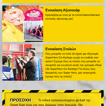
Ενοικίαση Αξεσουάρ
Κρουαζιέρα με στυλ με τα πολλά διασκεδαστικά
και funky αξεσουάρ μας!
Ενοικίαση Στολών
Πώς μπορείτε να πείτε ότι είχατε μια «Εμπειρία
SuperHero Go-Karting» χωρίς να ντυθείτε σαν
αυτόν! Έχουμε όλες τις στολές που μπορείτε να
σκεφτείτε για να κάνετε αυτήν την εμπειρία «Real
Life SuperHero Go-Karting»! Για όλους τους
θαυμαστές των Super Hero, μην ανησυχείτε,
έχουμε όλες τις στολές!
ΠΡΟΣΟΧΗ
Το ειδικά κατασκευασμένο go-kart της
Street Kart είναι για τους δρόμους στην Ιαπωνία. Θα