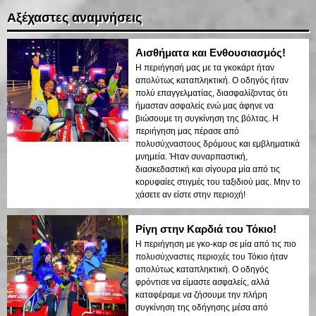
Αξέχαστες αναμνήσεις
Αισθήματα και Ενθουσιασμός!
Η περιήγησή μας με τα γκοκάρτ ήταν
απολύτως καταπληκτική. Ο οδηγός ήταν
πολύ επαγγελματίας, διασφαλίζοντας ότι
ήμασταν ασφαλείς ενώ μας άφηνε να
βιώσουμε τη συγκίνηση της βόλτας. Η
περιήγηση μας πέρασε από
πολυσύχναστους δρόμους και εμβληματικά
μνημεία. Ήταν συναρπαστική,
διασκεδαστική και σίγουρα μία από τις
κορυφαίες στιγμές του ταξιδιού μας. Μην το
χάσετε αν είστε στην περιοχή!
Ρίγη στην Καρδιά του Τόκιο!
Η περιήγηση με γκο-καρ σε μία από τις πιο
πολυσύχναστες περιοχές του Τόκιο ήταν
απολύτως καταπληκτική. Ο οδηγός
φρόντισε να είμαστε ασφαλείς, αλλά
καταφέραμε να ζήσουμε την πλήρη
συγκίνηση της οδήγησης μέσα από