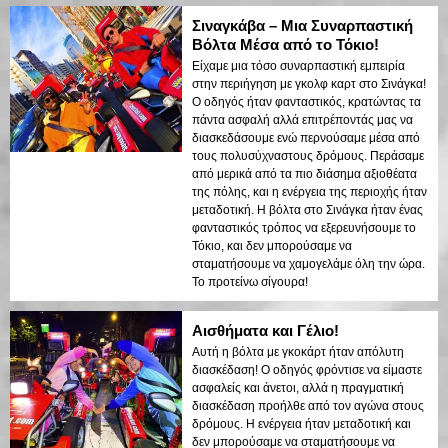
Σιναγκάβα – Μια Συναρπαστική
Βόλτα Μέσα από το Τόκιο!
Είχαμε μια τόσο συναρπαστική εμπειρία
στην περιήγηση με γκολφ καρτ στο Σινάγκα!
Ο οδηγός ήταν φανταστικός, κρατώντας τα
πάντα ασφαλή αλλά επιτρέποντάς μας να
διασκεδάσουμε ενώ περνούσαμε μέσα από
τους πολυσύχναστους δρόμους. Περάσαμε
από μερικά από τα πιο διάσημα αξιοθέατα
της πόλης, και η ενέργεια της περιοχής ήταν
μεταδοτική. Η βόλτα στο Σινάγκα ήταν ένας
φανταστικός τρόπος να εξερευνήσουμε το
Τόκιο, και δεν μπορούσαμε να
σταματήσουμε να χαμογελάμε όλη την ώρα.
Το προτείνω σίγουρα!
Αισθήματα και Γέλιο!
Αυτή η βόλτα με γκοκάρτ ήταν απόλυτη
διασκέδαση! Ο οδηγός φρόντισε να είμαστε
ασφαλείς και άνετοι, αλλά η πραγματική
διασκέδαση προήλθε από τον αγώνα στους
δρόμους. Η ενέργεια ήταν μεταδοτική και
δεν μπορούσαμε να σταματήσουμε να