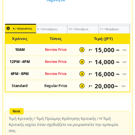
8 / Αύγουστος
9 / Σεπτέμβριος
10 / Οκτώβριος
11 / Νοέμβριος
Χρόνος
Τύπος
Τιμή (JPY)
15,000 ~
10AM
Review Price
JPY
/pax
¥
14,000 ~
12PM - 4PM
Review Price
JPY
/pax
¥
16,000 ~
6PM - 8PM
Review Price
JPY
/pax
¥
20,000~
Standard
Regular Price
JPY
/pax
¥
Τιμή Κριτικής / Τιμή Πρώιμης Κράτησης Κριτικής / Η Τιμή
Κριτικής ισχύει όταν σχεδιάζετε να μοιραστείτε την εμπειρία
σας.