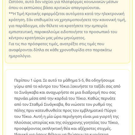
Ωστόσο, αυτό δεν ισχύει για πλατφόρμες κοινωνικών μέσων
όπου οι εκπτώσεις βάσει κριτικών απαγορεύονται.
**Η Τιμή Κριτικής εφαρμόζεται αυτόματα κατά την ηλεκτρονική
κράτηση. Εάν επιθυμείτε να χρησιμοποιήσετε την κανονική τιμή,
για παράδειγμα, εάν θέλετε να κρατήσετε την εμπειρία
εμπιστευτική, παρακαλούμε ειδοποιήστε το προσωπικό του
κέντρου κρατήσεών μας μέσω μηνύματος.
Για τις πιο πρόσφατες τιμές, ανατρέξτε στις τιμές που
αναφέρονται δίπλα σε κάθε χρονοθυρίδα στο παρακάτω
ημερολόγιο.
Περίπου 1 ώρα. Σε αυτό το μάθημα S-S, θα οδηγήσουμε
γύρω από το κέντρο του Τόκιο.Ξεκινήστε το ταξίδι σας από
το Σινάγκαβα και αναχωρήστε σε μια διαδρομή που σας
περνάει μέσα από την καρδιά του Τόκιο. Καθώς περνάτε
από τον Σταθμό Σινάγκαβα, θα νιώσετε τον ρυθμό της
πόλης πριν κατευθυνθείτε προς τον εμβληματικό Πύργο
του Τόκιο. Αυτή η μία ώρα περιήγηση είναι μια γιορτή της
πλούσιας ιστορίας και της σύγχρονης γοητείας του Τόκιο,
προσφέροντας εκπληκτική θέα και αξέχαστες στιγμές.
Ιδανική για όσους θέλουν να βιώσουν τα κυριότερα