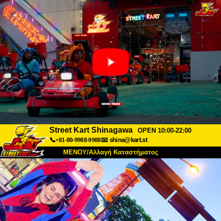
Street Kart Shinagawa
OPEN 10:00-22:00
📞+81-80-9988-9988
📧
shina@kart.st
ΜΕΝΟΥ/Αλλαγή Καταστήματος
ΚΥΡΙΩΣ
Σχετικά
Προδιαγραφές
Τιμές
Πρόσβαση
Αναφορές
Συχνές Ερωτήσεις