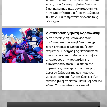
Οι θέες ήταν απίστευτες και η ενέργεια της
πόλης τόσο ζωντανή. Η βόλτα δίπλα σε
διάσημα μνημεία ήταν συναρπαστική και
ήταν ένας αξέχαστος τρόπος να βιώσουμε
την πόλη. Θα το προτείνω σε όλους τους
φίλους μου!
Διασκέδαση γεμάτη αδρεναλίνη!
Αυτή η περιήγηση με γκοκάρτ ήταν
απολύτως καταπληκτική! Από τη στιγμή
που ξεκινήσαμε, η ενθουσιασμός δεν
σταμάτησε. Ο οδηγός μας διασφάλισε ότι
ήμασταν ασφαλείς, αλλά μας επέτρεψε να
απολαύσουμε την αδρεναλίνη της
οδήγησης στην πόλη. Η αίσθηση της
αδρεναλίνης ήταν πραγματική, και μας
άρεσε να βλέπουμε την πόλη από ένα
γκοκάρτ. Γελάσαμε όλη την ώρα, και είναι
σίγουρα μια εμπειρία που θα θυμόμαστε για
πάντα. Τη συνιστώ ανεπιφύλακτα!