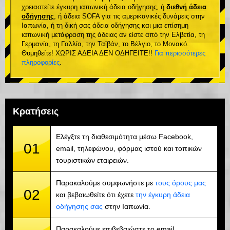
χρειαστείτε έγκυρη ιαπωνική άδεια οδήγησης, ή
διεθνή άδεια
οδήγησης
, ή άδεια SOFA για τις αμερικανικές δυνάμεις στην
Ιαπωνία, ή τη δική σας άδεια οδήγησης και μια επίσημη
ιαπωνική μετάφραση της άδειας αν είστε από την Ελβετία, τη
Γερμανία, τη Γαλλία, την Ταϊβάν, το Βέλγιο, το Μονακό.
Θυμηθείτε! ΧΩΡΙΣ ΑΔΕΙΑ ΔΕΝ ΟΔΗΓΕΙΤΕ!!
Για περισσότερες
πληροφορίες
.
Κρατήσεις
Ελέγξτε τη διαθεσιμότητα μέσω Facebook,
01
email, τηλεφώνου, φόρμας ιστού και τοπικών
τουριστικών εταιρειών.
Παρακαλούμε συμφωνήστε με
τους όρους μας
02
και βεβαιωθείτε ότι έχετε
την έγκυρη άδεια
οδήγησης σας
στην Ιαπωνία.
Παρακαλούμε επιβεβαιώστε το email