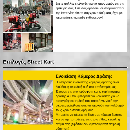
έχετε πολλές επιλογές για να προσαρμόσετε την
εμπειρία σας. Είτε σας αρέσουν οι ιστορικοί τόποι
της Ιαπωνίας είτε τα σύγχρονα θαύματα, έχουμε
περιηγήσεις για κάθε ενδιαφέρον!
Επιλογές Street Kart
Ενοικίαση Κάμερας Δράσης
Η υπηρεσία ενοικίασης κάμερας δράσης είναι
διαθέσιμη σε ειδική τιμή στο κατάστημά μας.
Έχουμε την πιο πρόσφατη και ισχυρή κάμερα
δράσης 4K που μπορείτε να νοικιάσετε για να
καταγράψετε τη δική σας οπτική γωνία ή την
οικογένεια/φίλους σας να περνούν τον καλύτερό
τους χρόνο στους δρόμους.
Μπορείτε να φέρετε τη δική σας κάμερα δράσης
και να την τοποθετήσετε στο στήθος, κεφάλι ή
σώμα σας (εφόσον δεν εμποδίζει την ασφαλή
οδήγηση).