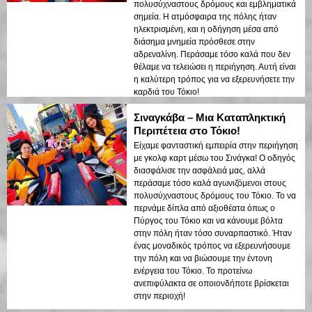
πολυσύχναστους δρόμους και εμβληματικά
σημεία. Η ατμόσφαιρα της πόλης ήταν
ηλεκτρισμένη, και η οδήγηση μέσα από
διάσημα μνημεία πρόσθεσε στην
αδρεναλίνη. Περάσαμε τόσο καλά που δεν
θέλαμε να τελειώσει η περιήγηση. Αυτή είναι
η καλύτερη τρόπος για να εξερευνήσετε την
καρδιά του Τόκιο!
Σιναγκάβα – Μια Καταπληκτική
Περιπέτεια στο Τόκιο!
Είχαμε φανταστική εμπειρία στην περιήγηση
με γκολφ καρτ μέσω του Σινάγκα! Ο οδηγός
διασφάλισε την ασφάλειά μας, αλλά
περάσαμε τόσο καλά αγωνιζόμενοι στους
πολυσύχναστους δρόμους του Τόκιο. Το να
περνάμε δίπλα από αξιοθέατα όπως ο
Πύργος του Τόκιο και να κάνουμε βόλτα
στην πόλη ήταν τόσο συναρπαστικό. Ήταν
ένας μοναδικός τρόπος να εξερευνήσουμε
την πόλη και να βιώσουμε την έντονη
ενέργεια του Τόκιο. Το προτείνω
ανεπιφύλακτα σε οποιονδήποτε βρίσκεται
στην περιοχή!