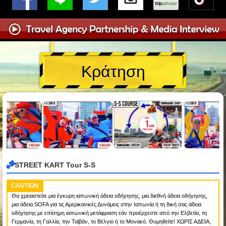
Κράτηση
STREET KART Tour S-S
CAUTION
Θα χρειαστείτε μια έγκυρη ιαπωνική άδεια οδήγησης, μια διεθνή άδεια οδήγησης,
μια άδεια SOFA για τις Αμερικανικές Δυνάμεις στην Ιαπωνία ή τη δική σας άδεια
οδήγησης με επίσημη ιαπωνική μετάφραση εάν προέρχεστε από την Ελβετία, τη
Γερμανία, τη Γαλλία, την Ταϊβάν, το Βέλγιο ή το Μονακό. Θυμηθείτε! ΧΩΡΙΣ ΑΔΕΙΑ,