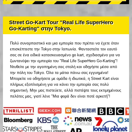
Street Go-Kart Tour "Real Life SuperHero
Go-Karting" στην Tokyo.
Πολύ συναρπαστικό και μια εμπειρία που πρέπει να έχετε όταν
επισκέπτεστε την Tokyo στην Ιαπωνία. Φανταστείτε τον εαυτό
σας σε ένα ειδικά κατασκευασμένο go kart, σχεδιασμένο για να
ζωντανέψει την εμπειρία του "Real Life SuperHero Go-Karting"!
Ντυθείτε με την αγαπημένη σας στολή και οδηγήστε μέσα από
την πόλη του Tokyo. Όλα τα μάτια πάνω σας εγγυημένα!
Μπορείτε να οδηγήσετε με ομάδα ή ιδιωτικά, η Street Kart είναι
πλήρως εξοπλισμένη για να κάνει την εμπειρία σας πολύ
σημαντική. Μην μας πιστεύετε, αλλά πιστέψτε τους εκτιμημένους
πελάτες μας, γιατί λένε "Μια φορά δεν είναι ποτέ αρκετή"!