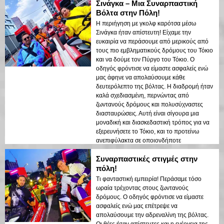
Σινάγκα – Μια Συναρπαστική
Βόλτα στην Πόλη!
Η περιήγηση με γκολφ καρότσα μέσω
Σινάγκα ήταν απίστευτη! Είχαμε την
ευκαιρία να περάσουμε από μερικούς από
τους πιο εμβληματικούς δρόμους του Τόκιο
και να δούμε τον Πύργο του Τόκιο. Ο
οδηγός φρόντισε να είμαστε ασφαλείς ενώ
μας άφηνε να απολαύσουμε κάθε
δευτερόλεπτο της βόλτας. Η διαδρομή ήταν
καλά σχεδιασμένη, περνώντας από
ζωντανούς δρόμους και πολυσύχναστες
διασταυρώσεις. Αυτή είναι σίγουρα μια
μοναδική και διασκεδαστική τρόπος για να
εξερευνήσετε το Τόκιο, και το προτείνω
ανεπιφύλακτα σε οποιονδήποτε
επισκέπτεται την πόλη!
Συναρπαστικές στιγμές στην
πόλη!
Τι φανταστική εμπειρία! Περάσαμε τόσο
ωραία τρέχοντας στους ζωντανούς
δρόμους. Ο οδηγός φρόντισε να είμαστε
ασφαλείς ενώ μας επέτρεψε να
απολαύσουμε την αδρεναλίνη της βόλτας.