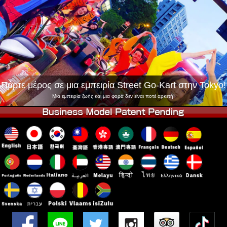
Εταιρεία
Κράτηση
Αλλαγή Καταστήματος
Τόκιο Σινάγαουα #1
Τόκιο Ακίχαμπαρα #1
Τόκιο Ακίχαμπαρα #2
Τόκιο Σιμπούγια
Τόκιο Σιμπούγια Annex
Τόκιο Κόλπος
Πάρτε μέρος σε μια εμπειρία Street Go-Kart στην Tokyo!
Τόκιο Ασακούσα
Οσάκα
Μια εμπειρία ζωής και μια φορά δεν είναι ποτέ αρκετή!
Οκινάουα