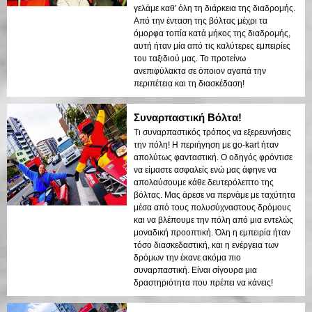
γελάμε καθ' όλη τη διάρκεια της διαδρομής.
Από την ένταση της βόλτας μέχρι τα
όμορφα τοπία κατά μήκος της διαδρομής,
αυτή ήταν μία από τις καλύτερες εμπειρίες
του ταξιδιού μας. Το προτείνω
ανεπιφύλακτα σε όποιον αγαπά την
περιπέτεια και τη διασκέδαση!
Συναρπαστική Βόλτα!
Τι συναρπαστικός τρόπος να εξερευνήσεις
την πόλη! Η περιήγηση με go-kart ήταν
απολύτως φανταστική. Ο οδηγός φρόντισε
να είμαστε ασφαλείς ενώ μας άφηνε να
απολαύσουμε κάθε δευτερόλεπτο της
βόλτας. Μας άρεσε να περνάμε με ταχύτητα
μέσα από τους πολυσύχναστους δρόμους
και να βλέπουμε την πόλη από μια εντελώς
μοναδική προοπτική. Όλη η εμπειρία ήταν
τόσο διασκεδαστική, και η ενέργεια των
δρόμων την έκανε ακόμα πιο
συναρπαστική. Είναι σίγουρα μια
δραστηριότητα που πρέπει να κάνεις!