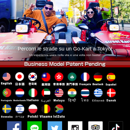
Azienda
Prenotazioni
Cambia Negozio
Tokyo Shinagawa
Tokyo Akihabara#1
Tokyo Akihabara#2
Tokyo Shibuya
Tokyo Shibuya Annex
Tokyo Bay
Percorri le strade su un Go-Kart a Tokyo!
Tokyo Asakusa
Osaka
Un'esperienza unica nella vita e una volta non basta!
Okinawa