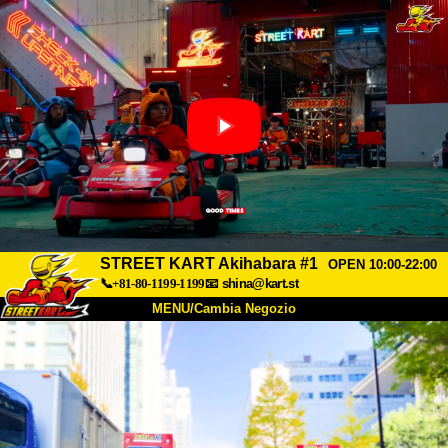
STREET KART Akihabara #1
OPEN 10:00-22:00
📞+81-80-1199-1199
📧
shina@kart.st
MENU/Cambia Negozio
INIZIO
Chi Siamo
Specifiche
Prezzo
Accesso
Recensioni
FAQ