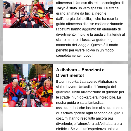
attraverso il famoso distretto tecnologico di
Tokyo è stato un vero spasso. Le strade
erano animate da luci al neon e
dall'energia della città, il che ha reso la
guida attraverso di esse così emozionante.
I costumi hanno aggiunto un elemento di
divertimento in più, e la guida ci ha tenuti al
sicuro mentre ci lasciava godere ogni
momento del viaggio. Questo è il modo
perfetto per vivere Tokyo in un modo
completamente nuovo!
Akihabara – Emozioni e
Divertimento!
Il tour in go-kart attraverso Akihabara è
stato davvero fantastico! L'energia del
quartiere, unita all'emozione di guidare per
le strade in un go-kart, era incredibile. La
nostra guida è stata fantastica,
assicurandosi che fossimo al sicuro mentre
ci lasciava godere ogni secondo del giro. I
costumi hanno reso tutto ancora più
divertente, e l'atmosfera ad Akihabara era
elettrica. Se vuoi un'esperienza unica a