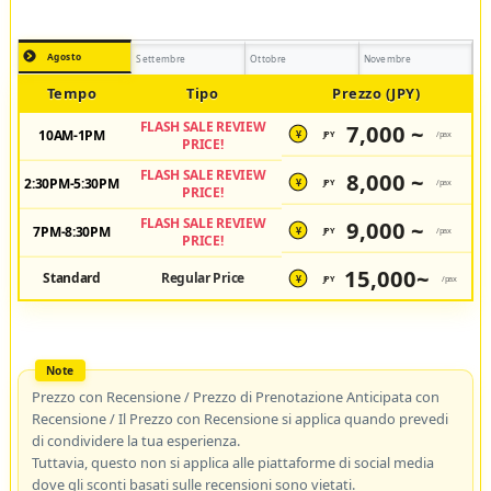
Agosto
Settembre
Ottobre
Novembre
Tempo
Tipo
Prezzo (JPY)
FLASH SALE REVIEW
7,000 ~
10AM-1PM
JPY
/pax
¥
PRICE!
FLASH SALE REVIEW
8,000 ~
2:30PM-5:30PM
JPY
/pax
¥
PRICE!
FLASH SALE REVIEW
9,000 ~
7PM-8:30PM
JPY
/pax
¥
PRICE!
15,000~
Standard
Regular Price
JPY
/pax
¥
Prezzo con Recensione / Prezzo di Prenotazione Anticipata con
Recensione / Il Prezzo con Recensione si applica quando prevedi
di condividere la tua esperienza.
Tuttavia, questo non si applica alle piattaforme di social media
dove gli sconti basati sulle recensioni sono vietati.