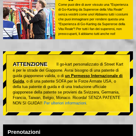
Come puoi dire di aver vissuto una "Esperienza
di Go-Karting da Supereroe della Vita Reale"
senza vestirti come uno! Abbiamo tutti i costumi
che puoi immaginare per rendere questa una
"Esperienza di Go-Karting da Supereroe della
Vita Reale"! Per tutti i fan dei supereroi, non
preoccuparti, li abbiamo tutti anche noi!
ATTENZIONE
Il go-kart personalizzato di Street Kart
è per le strade del Giappone. Avrai bisogno di una patente di
guida giapponese valida, o di
un Permesso Internazionale di
Guida
, o di una patente SOFA per le Forze Armate USA, o
della tua patente di guida e di una traduzione ufficiale
giapponese della patente se provieni da Svizzera, Germania,
Francia, Taiwan, Belgio, Monaco. Ricorda! SENZA PATENTE
NON SI GUIDA!!
Per ulteriori informazioni
.
Prenotazioni