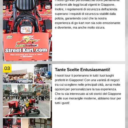
I nostri go-kart personalizzati sono pienamente
conformi alle leggi locali vigenti in Giappone.
Inoltre, i regolamenti di sicurezza dell'azienda
superano i requisiti di sicurezza stabiliti dalla
polizia, garantendo così che la nostra
esperienza di go-kart non sia solo emozionante
e divertente, ma anche molto sicura.
03
Tante Scelte Entusiasmanti!
I nostri tour ti porteranno in tutti i tuoi luoghi
preferiti in Giappone! Con una varietà di negozi
tra cui scegliere nelle principali città, avrai molte
opzioni per personalizzare la tua esperienza.
Che tu sia interessato ai siti storici del Giappone
o alle sue meraviglie moderne, abbiamo tour per
tutti i gusti!