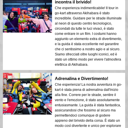
incontra il brivido!
Che esperienza indimenticabile! Il tour in
go-kart attraverso Akihabara è stato
incredibile. Guidare per le strade illuminate
al neon di questo centro tecnologico,
circondati da tutte le luci vivaci, è stato
come entrare in un film. I costumi hanno
aggiunto un elemento extra di divertimento,
e la guida è stata eccellente nel garantire
che ci sentissimo a nostro agio e al sicuro.
Siamo sfrecciati oltre luoghi iconici, ed è
stato un ottimo modo per vivere l'atmosfera
elettrica di Akihabara.
Adrenalina e Divertimento!
Che esperienza! La nostra avventura in go-
kart è stata piena di adrenalina dall'inizio
alla fine. Correre per le strade, sentire il
vento e l'emozione, è stato assolutamente
entusiasmante. La guida è stata fantastica,
assicurandosi che fossimo al sicuro ma
permettendoci comunque di godere
appieno del brivido della corsa. È stato un
modo così divertente e unico per esplorare