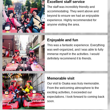
Excellent staff service
The staff was incredibly friendly and
accommodating. They went above and
beyond to ensure we had an enjoyable
experience. Highly recommended for
anyone visiting the area.
Enjoyable and fun
This was a fantastic experience. Everything
was well-organized, and I was able to fully
immerse myself in the activities. I would
definitely recommend it to friends.
Memorable visit
Our visit to Osaka was truly memorable.
From the welcoming atmosphere to the
exciting activities, it exceeded our
expectations. I look forward to coming back
soon.