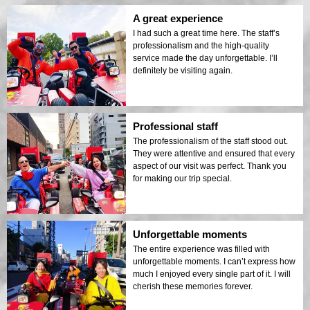
A great experience
I had such a great time here. The staff’s
professionalism and the high-quality
service made the day unforgettable. I’ll
definitely be visiting again.
Professional staff
The professionalism of the staff stood out.
They were attentive and ensured that every
aspect of our visit was perfect. Thank you
for making our trip special.
Unforgettable moments
The entire experience was filled with
unforgettable moments. I can’t express how
much I enjoyed every single part of it. I will
cherish these memories forever.