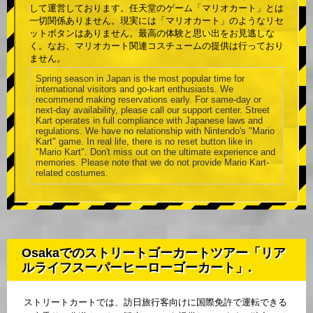
して運営しております。任天堂のゲーム「マリオカート」とは
一切関係ありません。現実には「マリオカート」のようなリセ
ットボタンはありません。最高の体験と思い出をお見逃しな
く。なお、マリオカート関連コスチュームの提供は行っており
ません。
Spring season in Japan is the most popular time for
international visitors and go-kart enthusiasts. We
recommend making reservations early. For same-day or
next-day availability, please call our support center. Street
Kart operates in full compliance with Japanese laws and
regulations. We have no relationship with Nintendo's "Mario
Kart" game. In real life, there is no reset button like in
"Mario Kart". Don't miss out on the ultimate experience and
memories. Please note that we do not provide Mario Kart-
related costumes.
Osakaでのストリートゴーカートツアー「リア
ルライフスーパーヒーローゴーカート」.
ストリートカートでは、訪日旅行客向けに国際免許で運転できる