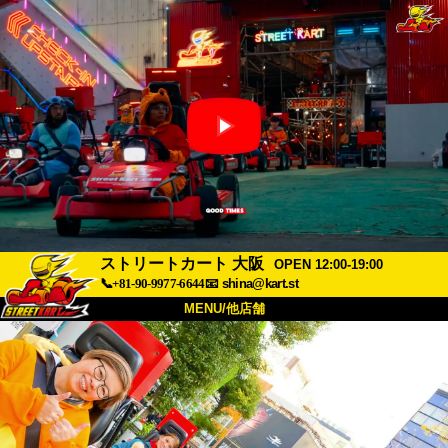
ストリートカート 大阪
OPEN 12:00-19:00
📞+81-90-9977-6644
📧
shina@kart.st
MENU/他店舗
トップ
概要
車両
価格
アクセス
評価
FAQ