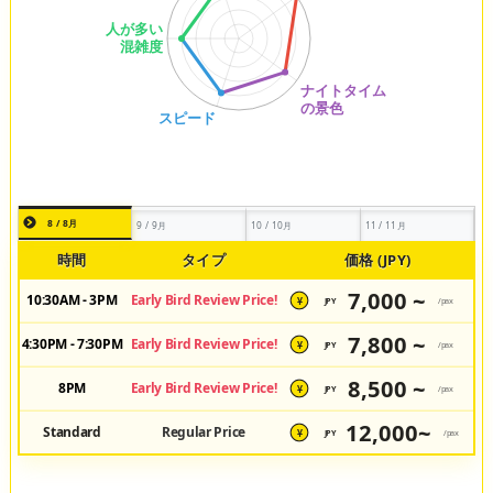
8 / 8月
9 / 9月
10 / 10月
11 / 11月
時間
タイプ
価格 (JPY)
7,000 ~
10:30AM - 3PM
Early Bird Review Price!
JPY
/pax
¥
7,800 ~
4:30PM - 7:30PM
Early Bird Review Price!
JPY
/pax
¥
8,500 ~
8PM
Early Bird Review Price!
JPY
/pax
¥
12,000~
Standard
Regular Price
JPY
/pax
¥