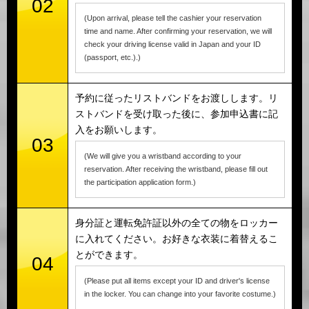
02
(Upon arrival, please tell the cashier your reservation
time and name. After confirming your reservation, we will
check your driving license valid in Japan and your ID
(passport, etc.).)
予約に従ったリストバンドをお渡しします。リ
ストバンドを受け取った後に、参加申込書に記
入をお願いします。
03
(We will give you a wristband according to your
reservation. After receiving the wristband, please fill out
the participation application form.)
身分証と運転免許証以外の全ての物をロッカー
に入れてください。お好きな衣装に着替えるこ
とができます。
04
(Please put all items except your ID and driver's license
in the locker. You can change into your favorite costume.)