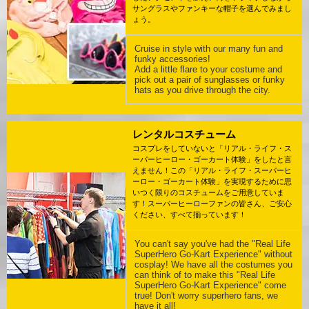
サングラスやファンキーな帽子を選んでみまし
ょう。
Cruise in style with our many fun and
funky accessories!
Add a little flare to your costume and
pick out a pair of sunglasses or funky
hats as you drive through the city.
レンタルコスチューム
コスプレをしていないと「リアル・ライフ・ス
ーパーヒーロー・ゴーカート体験」をしたと言
えません！この「リアル・ライフ・スーパーヒ
ーロー・ゴーカート体験」を実現するために思
いつく限りのコスチュームをご用意していま
す！スーパーヒーローファンの皆さん、ご安心
ください、すべて揃っています！
You can't say you've had the "Real Life
SuperHero Go-Kart Experience" without
cosplay! We have all the costumes you
can think of to make this "Real Life
SuperHero Go-Kart Experience" come
true! Don't worry superhero fans, we
have it all!