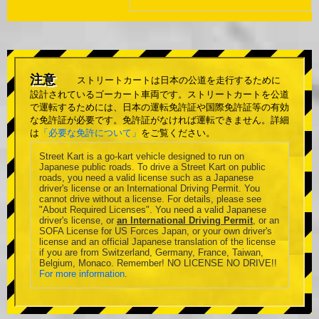
注意
ストリートカートは日本の公道を走行するために
設計されているゴーカート車両です。ストリートカートを公道
で運転するためには、日本の運転免許証や国際免許証等の有効
な免許証が必要です。免許証がなければ運転できません。詳細
は
「必要な免許について」
をご覧ください。
Street Kart is a go-kart vehicle designed to run on
Japanese public roads. To drive a Street Kart on public
roads, you need a valid license such as a Japanese
driver's license or an International Driving Permit. You
cannot drive without a license. For details, please see
"About Required Licenses". You need a valid Japanese
driver's license, or
an International Driving Permit
, or an
SOFA License for US Forces Japan, or your own driver's
license and an official Japanese translation of the license
if you are from Switzerland, Germany, France, Taiwan,
Belgium, Monaco. Remember! NO LICENSE NO DRIVE!!
For more information
.