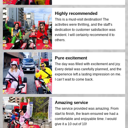
Highly recommended
This is a must-visit destination! The
activities were thrilling, and the staff’s
dedication to customer satisfaction was
evident. I will certainly recommend it to
others.
Pure excitement
The day was filled with excitement and joy.
Every detail was carefully planned, and the
experience left a lasting impression on me.
I can’t wait to come back.
Amazing service
The service provided was amazing. From
start to finish, the team ensured we had a
comfortable and enjoyable time. I would
give it a 10 out of 10!