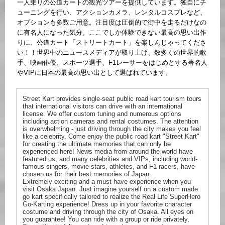
一人乗りの公道カートの観光ツアーを提供しています。独自にチ
ューニングを行い、アクションカメラ、レンタルコスプレなど、
オプションも多数ご用意。注目度は圧倒的で街中を走るだけなの
に有名人になった気分。ここでしか体験できない最高の思い出作
りに、公道カート「ストリートカート」を楽しんじゃってくださ
い！！世界中のニュースメディアが取り上げ、数多くの世界的歌
手、映画俳優、スポーツ選手、F1レーサーをはじめとする著名人
やVIPに日本の最高の思い出として選ばれています。
Street Kart provides single-seat public road kart tourism tours
that international visitors can drive with an international
license. We offer custom tuning and numerous options
including action cameras and rental costumes. The attention
is overwhelming - just driving through the city makes you feel
like a celebrity. Come enjoy the public road kart "Street Kart"
for creating the ultimate memories that can only be
experienced here! News media from around the world have
featured us, and many celebrities and VIPs, including world-
famous singers, movie stars, athletes, and F1 racers, have
chosen us for their best memories of Japan.
Extremely exciting and a must have experience when you
visit Osaka Japan. Just imagine yourself on a custom made
go kart specifically tailored to realize the Real Life SuperHero
Go-Karting experience! Dress up in your favorite character
costume and driving through the city of Osaka. All eyes on
you guarantee! You can ride with a group or ride privately,