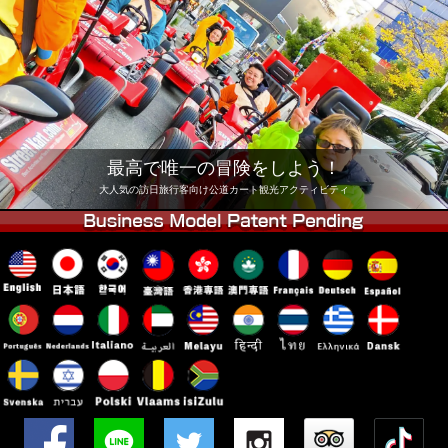
会社
予約
他店舗
東京 品川
東京 秋葉原 #1
東京 秋葉原 #2
東京 渋谷
東京 渋谷アネックス
東京ベイ
最高で唯一の冒険をしよう！
東京 浅草
大阪
大人気の訪日旅行客向け公道カート観光アクティビティ
沖縄