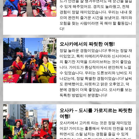
드가 안전을 잘 챙겨주면서도 매 순간을 즐길
수 있게 해주었어요. 경치도 놀라웠고, 전체
경험이 정말 재미있었습니다. 우리는 내내 웃
으며 완전히 즐거운 시간을 보냈어요. 재미와
모험을 찾는 사람이라면 꼭 해야 할 활동입니
다!
오사카에서의 짜릿한 여행!
정말 놀라운 경험이었습니다! 투어는 정말 재
미있었고, 특히 아메리카무라와 신사이바시
의 활기찬 지역을 드라이브하는 것이 좋았습
니다. 가이드가 환상적이어서 편안하게 느낄
수 있었습니다. 우리는 도톤보리와 난바도 지
나갔는데, 정말 특별한 경험이었습니다! 날씨
도 완벽했어요, 따뜻하고 맑은 오후였고, 덕
분에 경험이 더욱 좋았습니다. 오사카를 보는
독특한 방법임이 분명합니다!
오사카 – 도시를 가로지르는 짜릿한
여행!
오사카에서 고카트 타는 것은 정말 재미있었
어요! 가이드는 훌륭해서 우리의 안전을 보장
하면서도 스릴 넘치는 경험을 즐길 수 있게