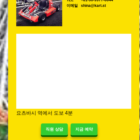
TEL
+81-90-9977-6644
이메일
shina@kart.st
요츠바시 역에서 도보 4분
직원 상담
지금 예약