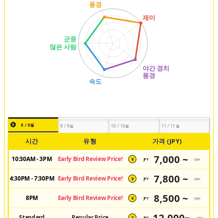
8 / 8월
9 / 9월
10 / 10월
11 / 11월
시간
유형
가격 (JPY)
7,000 ~
10:30AM - 3PM
Early Bird Review Price!
JPY
/pax
¥
7,800 ~
4:30PM - 7:30PM
Early Bird Review Price!
JPY
/pax
¥
8,500 ~
8PM
Early Bird Review Price!
JPY
/pax
¥
12,000~
Standard
Regular Price
JPY
/pax