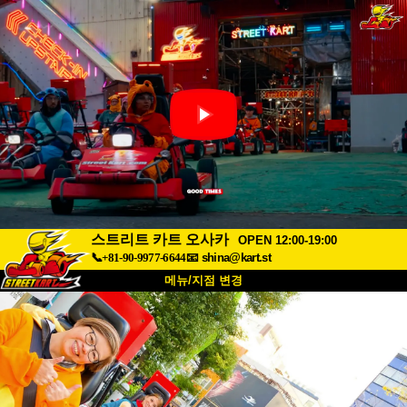
스트리트 카트 오사카
OPEN 12:00-19:00
📞+81-90-9977-6644
📧
shina@kart.st
메뉴/지점 변경
최상단
소개
사양
가격
접근성
고객 리뷰
자주 묻는 질문