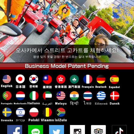
회사 정보
예약
지점 변경
도쿄 시나가와 #1
도쿄 아키하바라#1
도쿄 아키하바라#2
도쿄 시부야
도쿄 시부야 애넥스
도쿄 베이
오사카에서 스트리트 고카트를 체험하세요!
도쿄 아사쿠사
오사카
평생 잊지 못할 경험! 한 번으로는 절대 부족합니다!
오키나와