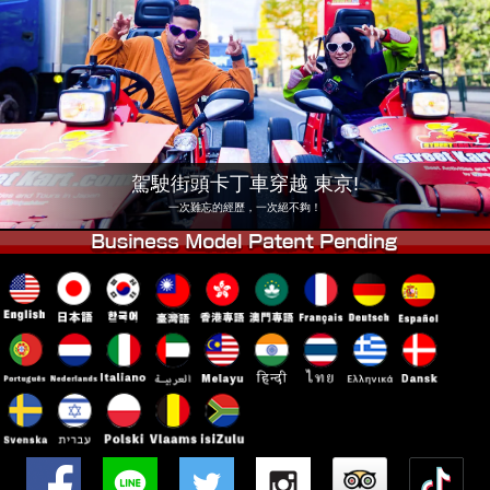
公司
預訂
更換店鋪
東京品川 #1
東京秋葉原#1
東京秋葉原#2
東京澀谷
東京澀谷附屬
東京灣
駕駛街頭卡丁車穿越 東京!
東京淺草
大阪
一次難忘的經歷，一次絕不夠！
沖繩