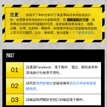
注意
街頭卡丁車的定制卡丁車是專為日本的街道設計
的。你需要持有有效的日本駕駛執照，或
國際駕駛許可證
，或
美軍在日本的SOFA駕駛許可證，或者如果你來自瑞士、德國、
法國、台灣、比利時、摩納哥，則需要持有自己的駕駛執照並附
上官方日文翻譯。記住！無執照，無法駕駛！！
了解更多信息
。
預訂
請通過Facebook、電子郵件、電話、網頁表單和
01
當地旅行社檢查可用性。
請同意
我們的條款
並確保擁有
您在日本的有效駕
02
駛執照
。
03
請確認我們關於您預訂的確認電子郵件。