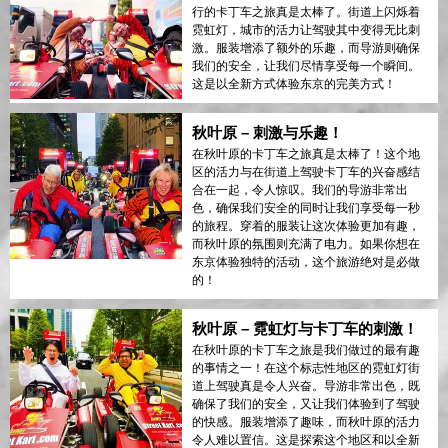
行的卡丁车之旅真是太棒了。街道上闪烁着
霓虹灯，城市的活力让驾驶其中变得无比刺
激。服装增添了额外的乐趣，而导游则确保
我们的安全，让我们尽情享受每一个瞬间。
这是以全新方式体验东京的完美方式！
秋叶原 – 刺激与乐趣！
在秋叶原的卡丁车之旅真是太棒了！这个地
区的活力与在街道上驾驶卡丁车的兴奋感结
合在一起，令人惊叹。我们的导游非常出
色，确保我们安全的同时让我们享受每一秒
的旅程。穿着的服装让这次体验更加有趣，
而秋叶原的氛围则充满了电力。如果你想在
东京体验独特的活动，这个旅游绝对是必做
的！
秋叶原 – 霓虹灯与卡丁车的刺激！
在秋叶原的卡丁车之旅是我们做过的最有趣
的事情之一！在这个标志性地区的霓虹灯街
道上驾驶真是令人兴奋。导游非常出色，既
确保了我们的安全，又让我们体验到了驾驶
的快感。服装增添了趣味，而秋叶原的活力
令人难以置信。这是探索这个地区和以全新