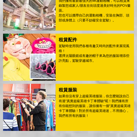
我們擁有最新最強大的4K運動相機，可以租賃來
錄製您或家人/朋友在街頭度過美好時光的POV畫
面。
您也可以攜帶自己的運動相機，安裝在胸部、頭
部或身體上（只要不妨礙安全駕駛）。
租賃配件
駕駛時使用我們各種有趣又時尚的配件來展現風
格！
選擇太陽眼鏡或有趣的帽子來為您的服裝增添些
許亮點，駕駛穿越城市。
租賃服裝
如果你沒有穿上超級英雄服裝，你怎麼能說自己
有過"真實超級英雄卡丁車體驗"呢！我們擁有所
有你能想到的服裝，讓你擁有一個"真實超級英雄
卡丁車體驗！對於所有超級英雄迷，不用擔心，
我們有所有的服裝！