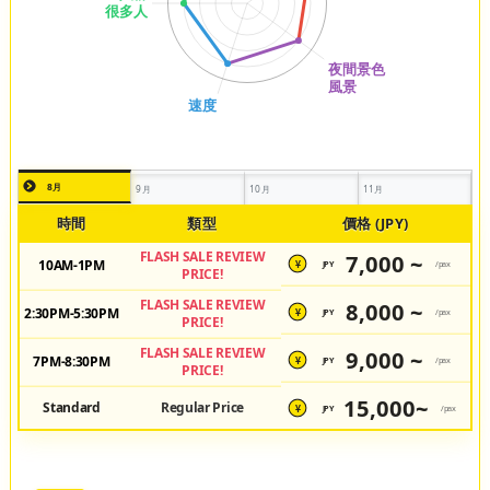
8月
9月
10月
11月
時間
類型
價格 (JPY)
FLASH SALE REVIEW
7,000 ~
10AM-1PM
JPY
/pax
¥
PRICE!
FLASH SALE REVIEW
8,000 ~
2:30PM-5:30PM
JPY
/pax
¥
PRICE!
FLASH SALE REVIEW
9,000 ~
7PM-8:30PM
JPY
/pax
¥
PRICE!
15,000~
Standard
Regular Price
JPY
/pax
¥