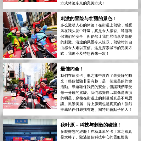
方式体验东京的完美方式！
刺激的冒险与壮丽的景色！
多么激动人心的体验！在街道上驾驶，感受
风在我头发中呼啸，真是令人振奋。导游确
保我们的安全，但仍然让我们尽情享受驾驶
的刺激。沿途的风景令人惊叹，驾驶时的自
由感令人难以置信。这是探索城市的完美方
式，我迫不及待想再来一次！
最佳约会！
我們在這次卡丁車之旅中度過了最美好的時
光！整個體驗非常有趣，是一個完美的約會
活動。導遊確保我們的安全，但讓我們享受
每一分鐘的駕駛。我們感覺自己就像是表演
的明星，穿梭在街道上的刺激感真是不可思
議。風景美麗，腎上腺素也是真實的！強烈
推薦給任何尋找有趣、獨特約會點子的人！
秋叶原 – 科技与刺激的碰撞！
多麼難忘的經歷！在秋葉原的卡丁車之旅真
是太棒了。駛過這個科技中心的霓虹燈街