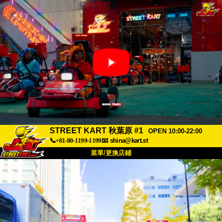
STREET KART 秋葉原 #1
OPEN 10:00-22:00
📞+81-80-1199-1199
📧
shina@kart.st
菜單/更換店鋪
首頁
關於
規格
價格
交通方式
顧客聲音
常見問題