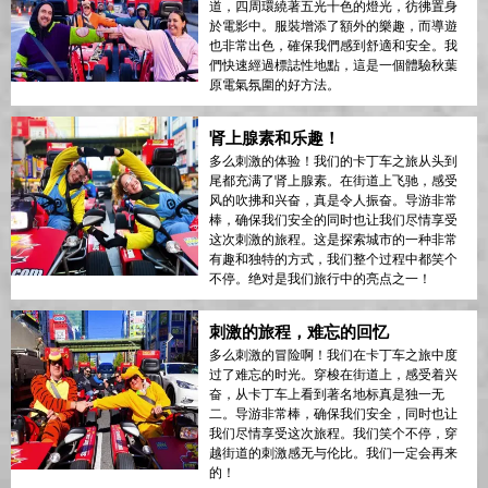
道，四周環繞著五光十色的燈光，彷彿置身
於電影中。服裝增添了額外的樂趣，而導遊
也非常出色，確保我們感到舒適和安全。我
們快速經過標誌性地點，這是一個體驗秋葉
原電氣氛圍的好方法。
肾上腺素和乐趣！
多么刺激的体验！我们的卡丁车之旅从头到
尾都充满了肾上腺素。在街道上飞驰，感受
风的吹拂和兴奋，真是令人振奋。导游非常
棒，确保我们安全的同时也让我们尽情享受
这次刺激的旅程。这是探索城市的一种非常
有趣和独特的方式，我们整个过程中都笑个
不停。绝对是我们旅行中的亮点之一！
刺激的旅程，难忘的回忆
多么刺激的冒险啊！我们在卡丁车之旅中度
过了难忘的时光。穿梭在街道上，感受着兴
奋，从卡丁车上看到著名地标真是独一无
二。导游非常棒，确保我们安全，同时也让
我们尽情享受这次旅程。我们笑个不停，穿
越街道的刺激感无与伦比。我们一定会再来
的！