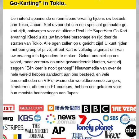
Go-Karting" in Tokio.
Een uiterst spannende en onmisbare ervaring tijdens uw bezoek
aan Tokio, Japan. Stel u voor dat u in een speciaal gemaakte go-
kart rijdt, ontworpen voor de ultieme Real Life SuperHero Go-Kart
ervaring! Kleed u als uw favoriete personage en rijd door de
straten van Tokio. Alle ogen zullen op u gericht zijn! U kunt rijden
met een groep of privé, Street Kart is volledig uitgerust om van
uw ervaring iets bijzonders te maken. Geloof ons niet op ons
woord, maar vertrouw op onze gewaardeerde klanten, want zij
zeggen "Eén keer is nooit genoeg!" Nieuwsmedia van over de
hele wereld hebben aandacht aan ons besteed, en vele
beroemdheden en VIP's, waaronder wereldberoemde zangers,
filmsterren, atleten en F1-coureurs, hebben ons gekozen voor
hun mooiste herinneringen aan Japan.