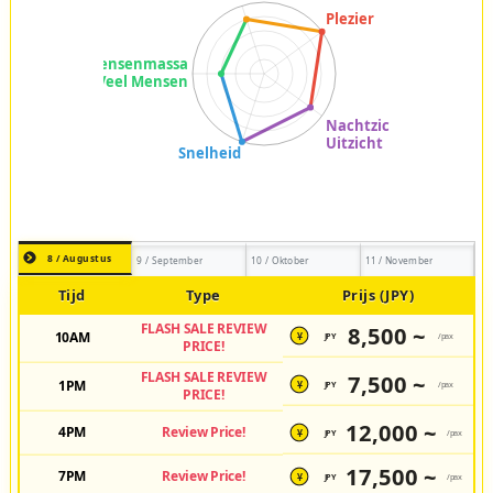
8 / Augustus
9 / September
10 / Oktober
11 / November
Tijd
Type
Prijs (JPY)
FLASH SALE REVIEW
8,500 ~
10AM
JPY
/pax
¥
PRICE!
FLASH SALE REVIEW
7,500 ~
1PM
JPY
/pax
¥
PRICE!
12,000 ~
4PM
Review Price!
JPY
/pax
¥
17,500 ~
7PM
Review Price!
JPY
/pax
¥