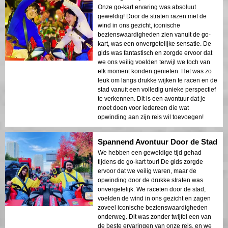
Onze go-kart ervaring was absoluut
geweldig! Door de straten razen met de
wind in ons gezicht, iconische
bezienswaardigheden zien vanuit de go-
kart, was een onvergetelijke sensatie. De
gids was fantastisch en zorgde ervoor dat
we ons veilig voelden terwijl we toch van
elk moment konden genieten. Het was zo
leuk om langs drukke wijken te racen en de
stad vanuit een volledig unieke perspectief
te verkennen. Dit is een avontuur dat je
moet doen voor iedereen die wat
opwinding aan zijn reis wil toevoegen!
Spannend Avontuur Door de Stad
We hebben een geweldige tijd gehad
tijdens de go-kart tour! De gids zorgde
ervoor dat we veilig waren, maar de
opwinding door de drukke straten was
onvergetelijk. We raceten door de stad,
voelden de wind in ons gezicht en zagen
zoveel iconische bezienswaardigheden
onderweg. Dit was zonder twijfel een van
de beste ervaringen van onze reis, en we