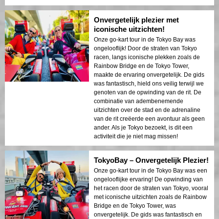
Onvergetelijk plezier met
iconische uitzichten!
Onze go-kart tour in de Tokyo Bay was
ongelooflijk! Door de straten van Tokyo
racen, langs iconische plekken zoals de
Rainbow Bridge en de Tokyo Tower,
maakte de ervaring onvergetelijk. De gids
was fantastisch, hield ons veilig terwijl we
genoten van de opwinding van de rit. De
combinatie van adembenemende
uitzichten over de stad en de adrenaline
van de rit creëerde een avontuur als geen
ander. Als je Tokyo bezoekt, is dit een
activiteit die je niet mag missen!
TokyoBay – Onvergetelijk Plezier!
Onze go-kart tour in de Tokyo Bay was een
ongelooflijke ervaring! De opwinding van
het racen door de straten van Tokyo, vooral
met iconische uitzichten zoals de Rainbow
Bridge en de Tokyo Tower, was
onvergetelijk. De gids was fantastisch en