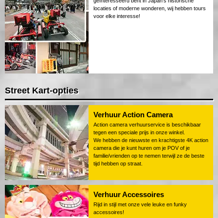
geïnteresseerd bent in Japan's historische
locaties of moderne wonderen, wij hebben tours
voor elke interesse!
Street Kart-opties
Verhuur Action Camera
Action camera verhuurservice is beschikbaar
tegen een speciale prijs in onze winkel.
We hebben de nieuwste en krachtigste 4K action
camera die je kunt huren om je POV of je
familie/vrienden op te nemen terwijl ze de beste
tijd hebben op straat.
Verhuur Accessoires
Rijd in stijl met onze vele leuke en funky
accessoires!