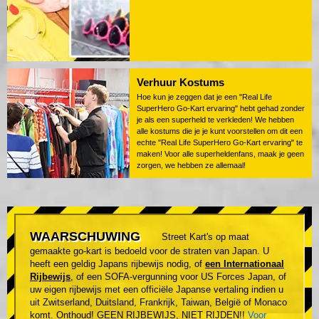
Verhuur Kostums
Hoe kun je zeggen dat je een "Real Life
SuperHero Go-Kart ervaring" hebt gehad zonder
je als een superheld te verkleden! We hebben
alle kostums die je je kunt voorstellen om dit een
echte "Real Life SuperHero Go-Kart ervaring" te
maken! Voor alle superheldenfans, maak je geen
zorgen, we hebben ze allemaal!
WAARSCHUWING
Street Kart's op maat
gemaakte go-kart is bedoeld voor de straten van Japan. U
heeft een geldig Japans rijbewijs nodig, of
een Internationaal
Rijbewijs
, of een SOFA-vergunning voor US Forces Japan, of
uw eigen rijbewijs met een officiële Japanse vertaling indien u
uit Zwitserland, Duitsland, Frankrijk, Taiwan, België of Monaco
komt. Onthoud! GEEN RIJBEWIJS, NIET RIJDEN!!
Voor