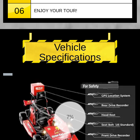
06
ENJOY YOUR TOUR!
Vehicle
Specifications
8%