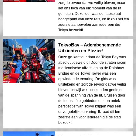
zorgde ervoor dat we veilig bleven, maar
liet ons toch van elk moment van de rit
genieten. Deze tour was een absoluut
hoogtepunt van onze reis, en ik zou het ten
zeerste aanbevelen aan iedereen die
Tokyo bezoekt!
TokyoBay – Adembenemende
Uitzichten en Plezier!
Onze go-kart tour door de Tokyo Bay was
absoluut geweldig! Door de straten racen
met iconische uitzichten op de Rainbow
Bridge en de Tokyo Tower was een
opwindende ervaring. De gids was
uitstekend en zorgde ervoor dat we veilig
bleven, terwijl we toch konden genieten
van de spanning van de rit. Cruisen door
de industriële gebieden en een uniek
perspectief van Tokyo krijgen was een
onvergetelijke ervaring. Ik raad dit ten
zeerste aan voor iedereen die de stad
bezoekt!