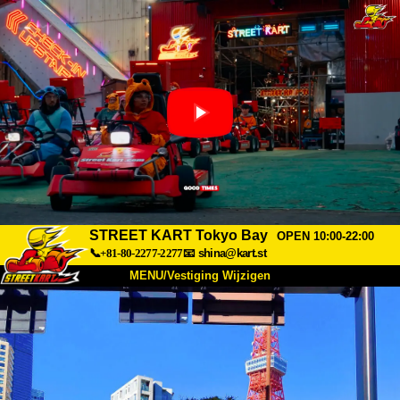
STREET KART Tokyo Bay
OPEN 10:00-22:00
📞+81-80-2277-2277
📧
shina@kart.st
MENU/Vestiging Wijzigen
TOP
Over Ons
Specificaties
Prijs
Bereikbaarheid
Reviews
Veelgestelde Vragen