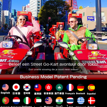
Bedrijf
Reserveren
Vestiging Wijzigen
Tokio Shinagawa
Tokio Akihabara#1
Tokio Akihabara#2
Tokio Shibuya
Tokio Shibuya Annex
Tokio Baai
Tokio Asakusa
Osaka
Okinawa
Beleef een Street Go-Kart avontuur door Tokio!
Een unieke ervaring die je nooit meer loslaat!