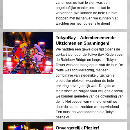
vanuit een go-kart te zien was een
ongelooflijke manier om de stad te
verkennen. We konden de hele tijd niet
stoppen met lachen, en we kunnen niet
wachten om het nog eens te doen!
TokyoBay – Adembenemende
Uitzichten en Spanningen!
We hadden een geweldige tijd tijdens de
go-kart tour door de Tokyo Bay. Rijden over
de Rainbow Bridge en langs de Tokyo
Tower was een hoogtepunt van de tour. De
route was schilderachtig, met een
combinatie van stedelijke uitzichten en
pittoreske plekken, waardoor de hele
ervaring onvergetelijk was. De gids was
fantastisch en zorgde voor veiligheid terwijl
we konden genieten van de opwinding van
de rit. Het gevoel van vrijheid terwijl we
door de straten zoefden was opwindend.
Een must-do voor iedereen die Tokyo
bezoekt!
Onvergetelijk Plezier!