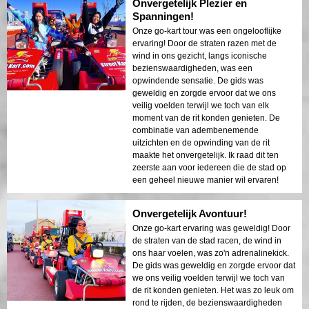
Onvergetelijk Plezier en
Spanningen!
Onze go-kart tour was een ongelooflijke
ervaring! Door de straten razen met de
wind in ons gezicht, langs iconische
bezienswaardigheden, was een
opwindende sensatie. De gids was
geweldig en zorgde ervoor dat we ons
veilig voelden terwijl we toch van elk
moment van de rit konden genieten. De
combinatie van adembenemende
uitzichten en de opwinding van de rit
maakte het onvergetelijk. Ik raad dit ten
zeerste aan voor iedereen die de stad op
een geheel nieuwe manier wil ervaren!
Onvergetelijk Avontuur!
Onze go-kart ervaring was geweldig! Door
de straten van de stad racen, de wind in
ons haar voelen, was zo'n adrenalinekick.
De gids was geweldig en zorgde ervoor dat
we ons veilig voelden terwijl we toch van
de rit konden genieten. Het was zo leuk om
rond te rijden, de bezienswaardigheden