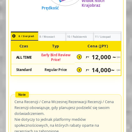
8 / Sierpień
9 / Wrzesień
10 / Październik
11 / Listopad
Czas
Typ
Cena (JPY)
Early Bird Review
12,000 ~
ALL TIME
JPY
/pax
¥
Price!
14,000~
Standard
Regular Price
JPY
/pax
¥
Cena Recenzji / Cena Wczesnej Rezerwacji Recenzji / Cena
Recenzji obowiązuje, gdy planujesz podzielić się swoim
doświadczeniem.
Nie dotyczy to jednak platformy mediów
społecznościowych, na których rabaty oparte na
recenzjach są zabronione.