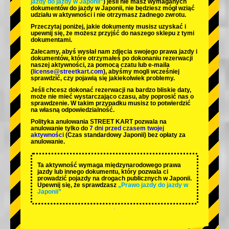
jazdy do jazdy w Japonii”
) jeśli nie masz wymaganych
dokumentów do jazdy w Japonii, nie będziesz mógł wziąć
udziału w aktywności i nie otrzymasz żadnego zwrotu.
Przeczytaj poniżej, jakie dokumenty musisz uzyskać i
upewnij się, że możesz przyjść do naszego sklepu z tymi
dokumentami.
Zalecamy, abyś wysłał nam zdjęcia swojego prawa jazdy i
dokumentów, które otrzymałeś po dokonaniu rezerwacji
naszej aktywności, za pomocą czatu lub e-maila
(
license@streetkart.com
), abyśmy mogli wcześniej
sprawdzić, czy pojawią się jakiekolwiek problemy.
Jeśli chcesz dokonać rezerwacji na bardzo bliskie daty,
może nie mieć wystarczająco czasu, aby poprosić nas o
sprawdzenie. W takim przypadku musisz to potwierdzić
na własną odpowiedzialność.
Polityka anulowania STREET KART pozwala na
anulowanie tylko do
7 dni przed czasem twojej
aktywności
(Czas standardowy Japonii) bez opłaty za
anulowanie.
Ta aktywność wymaga międzynarodowego prawa
jazdy lub innego dokumentu, który pozwala ci
prowadzić pojazdy na drogach publicznych w Japonii.
Upewnij się, że sprawdzasz
„Prawo jazdy do jazdy w
Japonii”