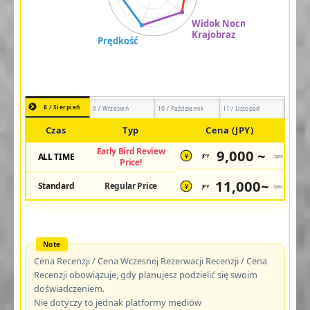
8 / Sierpień
9 / Wrzesień
10 / Październik
11 / Listopad
Czas
Typ
Cena (JPY)
Early Bird Review
9,000 ~
ALL TIME
JPY
/pax
¥
Price!
11,000~
Standard
Regular Price
JPY
/pax
¥
Cena Recenzji / Cena Wczesnej Rezerwacji Recenzji / Cena
Recenzji obowiązuje, gdy planujesz podzielić się swoim
doświadczeniem.
Nie dotyczy to jednak platformy mediów