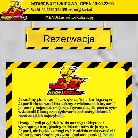
Street Kart Okinawa
OPEN 10:00-22:00
📞+81-90-3322-3311
📧
shina@kart.st
MENU/Zmień Lokalizację
TOP
Rezerwacja
O nas
Specyfikacja
Cena
Dojazd
Opinie
FAQ
Firma
Rezerwacja
Zmień Lokalizację
Tokyo Shinagawa
Tokyo Akihabara#1
Tokyo Akihabara#2
Tokyo Shibuya
Jesteśmy
pionierami
i
największą firmą kartingową
w
Tokyo Shibuya Annex
Tokyo Bay
Japonii! Nadal współpracujemy z
wieloma celebrytami
i
jesteśmy
najpopularniejszą aktywnością
dla podróżnych
w Japonii! Dlatego zdecydowanie polecamy
dokonać
Tokyo Asakusa
Osaka
rezerwacji jak najszybciej.
Uwaga! Jeśli przyjedziesz do naszego sklepu bez
Okinawa
wymaganych oryginalnych dokumentów do jazdy w
Japonii, nie będziesz mógł wziąć udziału w aktywności i
nie otrzymasz żadnego zwrotu.
(opisane poniżej
„Prawo