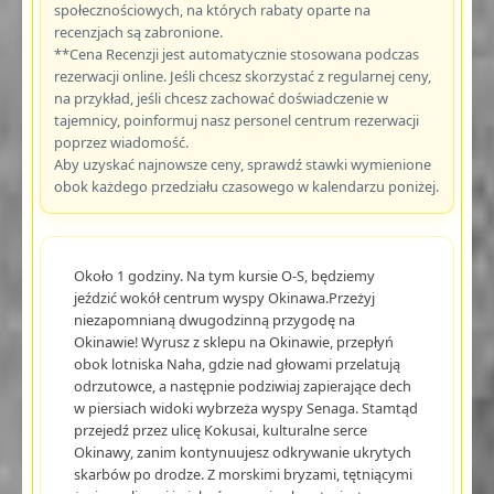
społecznościowych, na których rabaty oparte na
recenzjach są zabronione.
**Cena Recenzji jest automatycznie stosowana podczas
rezerwacji online. Jeśli chcesz skorzystać z regularnej ceny,
na przykład, jeśli chcesz zachować doświadczenie w
tajemnicy, poinformuj nasz personel centrum rezerwacji
poprzez wiadomość.
Aby uzyskać najnowsze ceny, sprawdź stawki wymienione
obok każdego przedziału czasowego w kalendarzu poniżej.
Około 1 godziny. Na tym kursie O-S, będziemy
jeździć wokół centrum wyspy Okinawa.Przeżyj
niezapomnianą dwugodzinną przygodę na
Okinawie! Wyrusz z sklepu na Okinawie, przepłyń
obok lotniska Naha, gdzie nad głowami przelatują
odrzutowce, a następnie podziwiaj zapierające dech
w piersiach widoki wybrzeża wyspy Senaga. Stamtąd
przejedź przez ulicę Kokusai, kulturalne serce
Okinawy, zanim kontynuujesz odkrywanie ukrytych
skarbów po drodze. Z morskimi bryzami, tętniącymi