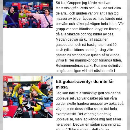
Så kul! Gruppen jag körde med var
fantastisk (från Perth och LA... de vet vilka
de är!)... och guiden var briljant. Han tog
massor av bilder åt oss och jag kände mig
bekväm och säker på vägen hela tiden. Vår
grupp var som kändisar i drygt en timme,
då alla vinkade och tog bilder av oss.
Medan det var så kul att sätta ner
gaspedalen och nå hastigheter runt 50
km/h (vilket känns snabbt)... Jag ville
nästan bli stoppad vid ljusen så vi kunde
vinka till fler människor och förlänga tiden.
Rekommenderas starkt. Kommer definitivt
att göra det igen vid mitt nästa besök i
Tokyo.
Ett gokart-äventyr du inte får
missa
Jag kan inte tala tillräckligt gott om denna
upplevelse! Jag var osäker på hur våra
guider skulle hantera gruppen av gokart på
vägen, men dessa killar skötte det hela
exemplariskt. Det var en galen/rolig
upplevelse, men jag kände mig helt säker
hela tiden. Det var en sådan spänning att
köra på Tokyos gator—detta är en