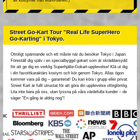
av kostymer från Mario-serien.)
Street Go-Kart Tour "Real Life SuperHero
Go-Karting" i Tokyo.
Otroligt spännande och ett måste när du besöker Tokyo i Japan.
Föreställ dig själv i en specialbyggd gokart som är skräddarsydd
för att ge dig en verklig Superhjälte-Gokart-upplevelse! Klä ut dig
i din favoritkaraktärs kostym och kör genom Tokyo. Allas ögon
kommer vara på dig – garanterat! Du kan köra i grupp eller privat.
Street Kart är fullt utrustat för att göra din upplevelse oförglömlig.
Lita inte bara på oss, utan lyssna på våra värdefulla kunder – de
säger "En gång är aldrig nog"!