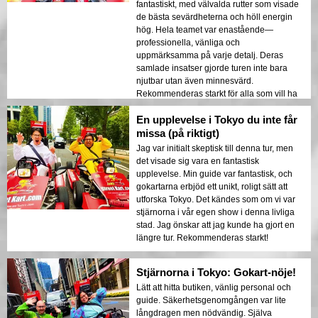
fantastiskt, med välvalda rutter som visade
de bästa sevärdheterna och höll energin
hög. Hela teamet var enastående—
professionella, vänliga och
uppmärksamma på varje detalj. Deras
samlade insatser gjorde turen inte bara
njutbar utan även minnesvärd.
Rekommenderas starkt för alla som vill ha
en fantastisk tid och köra runt i Tokyo!
En upplevelse i Tokyo du inte får
missa (på riktigt)
Jag var initialt skeptisk till denna tur, men
det visade sig vara en fantastisk
upplevelse. Min guide var fantastisk, och
gokartarna erbjöd ett unikt, roligt sätt att
utforska Tokyo. Det kändes som om vi var
stjärnorna i vår egen show i denna livliga
stad. Jag önskar att jag kunde ha gjort en
längre tur. Rekommenderas starkt!
Stjärnorna i Tokyo: Gokart-nöje!
Lätt att hitta butiken, vänlig personal och
guide. Säkerhetsgenomgången var lite
långdragen men nödvändig. Själva