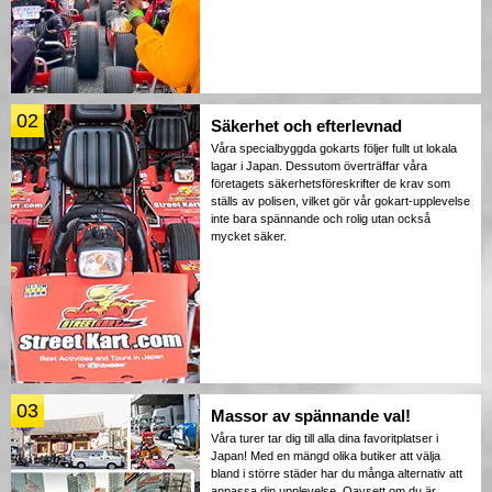
02
Säkerhet och efterlevnad
Våra specialbyggda gokarts följer fullt ut lokala
lagar i Japan. Dessutom överträffar våra
företagets säkerhetsföreskrifter de krav som
ställs av polisen, vilket gör vår gokart-upplevelse
inte bara spännande och rolig utan också
mycket säker.
03
Massor av spännande val!
Våra turer tar dig till alla dina favoritplatser i
Japan! Med en mängd olika butiker att välja
bland i större städer har du många alternativ att
anpassa din upplevelse. Oavsett om du är