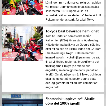
körningen runt gatorna var rolig och guiden
var mycket uppmärksam för att säkerställa
säkerheten. 10/10 upplevelse, ett
fantastiskt sätt att se staden. Vi hade så kul!
Rekommenderas starkt för alla i Tokyo!
Tokyos bäst bevarade hemlighet
Kom hit under en semesterresa från
Kalifornien (USA) för en väns födelsedag.
Hittade denna butik via en Google-sökning
efter att ha sett en TikTok-video om Go-Kart
Street-körning i Tokyo. Killarna här var
interaktiva och mycket hjälpsamma, de såg
till att vi förstod reglerna, föreskrifterna och
trafiklagarna i Tokyo (de talade alla
engelska, så detta gjorde det superlätt att
förstå). Om du någonsin är i Tokyo och letar
efter lite gokart-nöje, besök denna plats
och jag garanterar att du inte kommer att
ångra det!
Fantastisk upplevelse!! Skulle
göra det 100% igen!!!