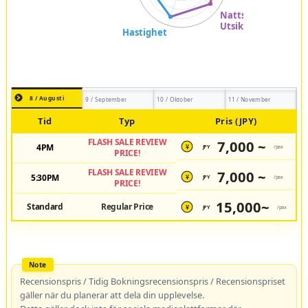
8 / Augusti
9 / September
10 / Oktober
11 / November
Tid
Typ
Pris (JPY)
FLASH SALE REVIEW
7,000 ~
4PM
JPY
/pax
¥
PRICE!
FLASH SALE REVIEW
7,000 ~
5:30PM
JPY
/pax
¥
PRICE!
15,000~
Standard
Regular Price
JPY
/pax
¥
Recensionspris / Tidig Bokningsrecensionspris / Recensionspriset
gäller när du planerar att dela din upplevelse.