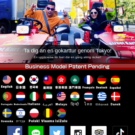
Företag
Boka
Byt butik
Tokyo Shinagawa
Tokyo Akihabara#1
Tokyo Akihabara#2
Tokyo Shibuya
Tokyo Shibuya Annex
Tokyo Bay
Ta dig an en gokarttur genom Tokyo!
Tokyo Asakusa
Osaka
En upplevelse för livet där en gång aldrig räcker!
Okinawa