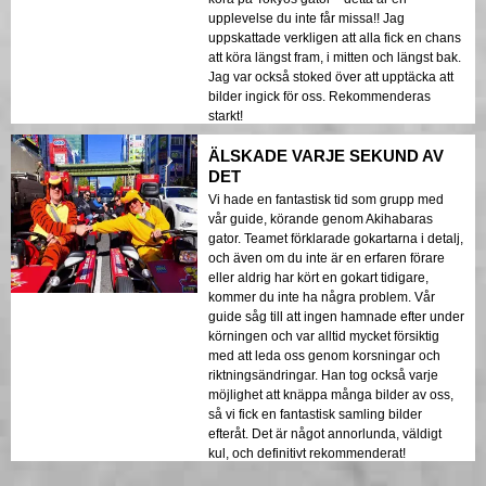
upplevelse du inte får missa!! Jag
uppskattade verkligen att alla fick en chans
att köra längst fram, i mitten och längst bak.
Jag var också stoked över att upptäcka att
bilder ingick för oss. Rekommenderas
starkt!
ÄLSKADE VARJE SEKUND AV
DET
Vi hade en fantastisk tid som grupp med
vår guide, körande genom Akihabaras
gator. Teamet förklarade gokartarna i detalj,
och även om du inte är en erfaren förare
eller aldrig har kört en gokart tidigare,
kommer du inte ha några problem. Vår
guide såg till att ingen hamnade efter under
körningen och var alltid mycket försiktig
med att leda oss genom korsningar och
riktningsändringar. Han tog också varje
möjlighet att knäppa många bilder av oss,
så vi fick en fantastisk samling bilder
efteråt. Det är något annorlunda, väldigt
kul, och definitivt rekommenderat!