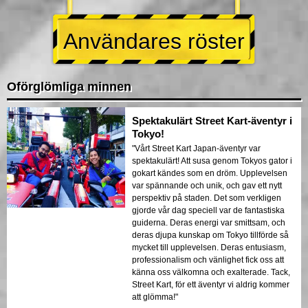
Användares röster
Oförglömliga minnen
Spektakulärt Street Kart-äventyr i
Tokyo!
"Vårt Street Kart Japan-äventyr var
spektakulärt! Att susa genom Tokyos gator i
gokart kändes som en dröm. Upplevelsen
var spännande och unik, och gav ett nytt
perspektiv på staden. Det som verkligen
gjorde vår dag speciell var de fantastiska
guiderna. Deras energi var smittsam, och
deras djupa kunskap om Tokyo tillförde så
mycket till upplevelsen. Deras entusiasm,
professionalism och vänlighet fick oss att
känna oss välkomna och exalterade. Tack,
Street Kart, för ett äventyr vi aldrig kommer
att glömma!"