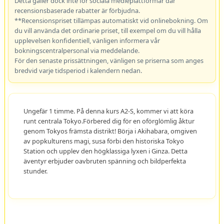
Detta gäller dock inte för sociala medieplattformar där
recensionsbaserade rabatter är förbjudna.
**Recensionspriset tillämpas automatiskt vid onlinebokning. Om
du vill använda det ordinarie priset, till exempel om du vill hålla
upplevelsen konfidentiell, vänligen informera vår
bokningscentralpersonal via meddelande.
För den senaste prissättningen, vänligen se priserna som anges
bredvid varje tidsperiod i kalendern nedan.
Ungefär 1 timme. På denna kurs A2-S, kommer vi att köra
runt centrala Tokyo.Förbered dig för en oförglömlig åktur
genom Tokyos främsta distrikt! Börja i Akihabara, omgiven
av popkulturens magi, susa förbi den historiska Tokyo
Station och upplev den högklassiga lyxen i Ginza. Detta
äventyr erbjuder oavbruten spänning och bildperfekta
stunder.