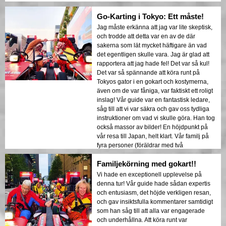
Go-Karting i Tokyo: Ett måste!
Jag måste erkänna att jag var lite skeptisk,
och trodde att detta var en av de där
sakerna som lät mycket häftigare än vad
det egentligen skulle vara. Jag är glad att
rapportera att jag hade fel! Det var så kul!
Det var så spännande att köra runt på
Tokyos gator i en gokart och kostymerna,
även om de var fåniga, var faktiskt ett roligt
inslag! Vår guide var en fantastisk ledare,
såg till att vi var säkra och gav oss tydliga
instruktioner om vad vi skulle göra. Han tog
också massor av bilder! En höjdpunkt på
vår resa till Japan, helt klart. Vår familj på
fyra personer (föräldrar med två
universitetsstudenter) älskade det!
Familjekörning med gokart!!
Vi hade en exceptionell upplevelse på
denna tur! Vår guide hade sådan expertis
och entusiasm, det höjde verkligen resan,
och gav insiktsfulla kommentarer samtidigt
som han såg till att alla var engagerade
och underhållna. Att köra runt var