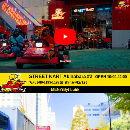
STREET KART Akihabara #2
OPEN 10:00-22:00
📞+81-80-1199-1199
📧
shina@kart.st
MENY/Byt butik
HEM
Om oss
Specifikationer
Pris
Hitta hit
Röster
FAQ