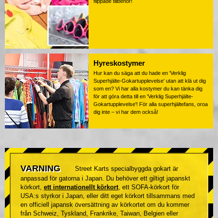
flippade tillbehör!
Hyreskostymer
Hur kan du säga att du hade en 'Verklig
Superhjälte-Gokartupplevelse' utan att klä ut dig
som en? Vi har alla kostymer du kan tänka dig
för att göra detta till en 'Verklig Superhjälte-
Gokartupplevelse'! För alla superhjältefans, oroa
dig inte – vi har dem också!
VARNING
Street Karts specialbyggda gokart är
anpassad för gatorna i Japan. Du behöver ett giltigt japanskt
körkort,
ett internationellt körkort
, ett SOFA-körkort för
USA:s styrkor i Japan, eller ditt eget körkort tillsammans med
en officiell japansk översättning av körkortet om du kommer
från Schweiz, Tyskland, Frankrike, Taiwan, Belgien eller