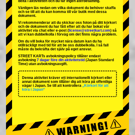
delta i aktiviteten och du får ingen återbetalning.
Vänligen läs nedan om vilka dokument du behöver skaffa
och se till att du kan komma till vår butik med dessa
dokument.
Vi rekommenderar att du skickar oss foton på ditt körkort
och de dokument du har fått efter att du har bokat vår
aktivitet via chat eller e-post (
license@streetkart.com
) så
att vi kan dubbelkolla i förväg om det finns några problem.
Om du vill boka för mycket nära datum kan du ha
otillräckligt med tid för att be oss dubbelkolla. I så fall
måste du bekräfta det själv på eget ansvar.
STREET KARTs avbokningspolicy tillåter endast
avbokning
7 dagar före din aktivitetstid
(Japan Standard
Time) utan avbokningsavgift.
Denna aktivitet kräver ett internationellt körkort eller
annat dokument som tillåter dig att köra på offentliga
vägar i Japan. Se till att kontrollera
„Körkort för att
köra i Japan“