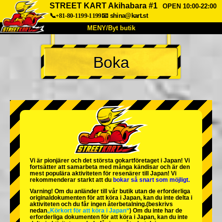
STREET KART Akihabara #1
OPEN 10:00-22:00
📞+81-80-1199-1199
📧
shina@kart.st
MENY/Byt butik
HEM
Boka
Om oss
Specifikationer
Pris
Hitta hit
Röster
FAQ
Företag
Boka
Byt butik
Tokyo Shinagawa
Tokyo Akihabara#1
Tokyo Akihabara#2
Tokyo Shibuya
Vi är
pionjärer
och
det största gokartföretaget
i Japan! Vi
Tokyo Shibuya Annex
Tokyo Bay
fortsätter att samarbeta med
många kändisar
och är
den
mest populära aktiviteten
för resenärer till Japan! Vi
rekommenderar starkt att du
bokar så snart som möjligt.
Tokyo Asakusa
Osaka
Varning! Om du anländer till vår butik utan de erforderliga
originaldokumenten för att köra i Japan, kan du inte delta i
Okinawa
aktiviteten och du får ingen återbetalning.
(beskrivs
nedan
„Körkort för att köra i Japan“
) Om du inte har de
erforderliga dokumenten för att köra i Japan, kan du inte