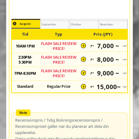
Augusti
September
Oktober
November
Tid
Typ
Pris (JPY)
FLASH SALE REVIEW
7,000 ~
10AM-1PM
JPY
/pax
¥
PRICE!
2:30PM-
FLASH SALE REVIEW
8,000 ~
JPY
/pax
¥
5:30PM
PRICE!
FLASH SALE REVIEW
9,000 ~
7PM-8:30PM
JPY
/pax
¥
PRICE!
15,000~
Standard
Regular Price
JPY
/pax
¥
Recensionspris / Tidig Bokningsrecensionspris /
Recensionspriset gäller när du planerar att dela din
upplevelse.
Detta gäller dock inte för sociala medieplattformar där